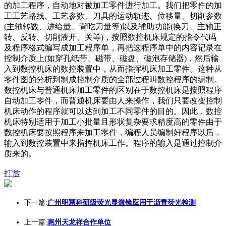
的加工程序，自动地对被加工零件进行加工。我们把零件的加
工工艺路线、工艺参数、刀具的运动轨迹、位移量、切削参数
(主轴转数、进给量、背吃刀量等)以及辅助功能(换刀、主轴正
转、反转、切削液开、关等)，按照数控机床规定的指令代码
及程序格式编写成加工程序单，再把这程序单中的内容记录在
控制介质上(如穿孔纸带、磁带、磁盘、磁泡存储器)，然后输
入到数控机床的数控装置中，从而指挥机床加工零件。这种从
零件图的分析到制成控制介质的全部过程叫数控程序的编制。
数控机床与普通机床加工零件的区别在于数控机床是按照程序
自动加工零件，而普通机床要由人来操作，我们只要改变控制
机床动作的程序就可以达到加工不同零件的目的。因此，数控
机床特别适用于加工小批量且形状复杂要求精度高的零件由于
数控机床要按照程序来加工零件，编程人员编制好程序以后，
输入到数控装置中来指挥机床工作。程序的输入是通过控制介
质来的。
打赏
下一篇:
广州明慧科研级荧光显微镜应用于沥青荧光检测
上一篇:
惠州天龙祥合作单位