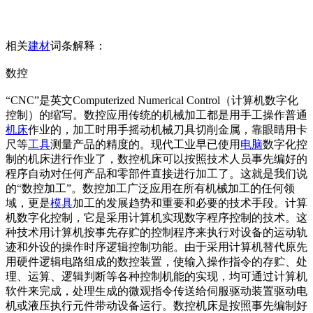
相关
建材
词条解释：
数控
“CNC”是英文Computerized Numerical Control（计算机数字化
控制）的缩写。数控应用传统的机械加工都是用手工操作普通
机床
作业的，加工时用手摇动机械刀具切削金属，靠眼睛用卡
尺等
工具
测量产品的精度的。现代工业早已使用
电脑
数字化控
制的机床进行作业了，数控机床可以按照技术人员事先编好的
程序自动对任何产品和零部件直接进行加工了。这就是我们说
的“数控加工”。数控加工广泛应用在所有机械加工的任何领
域，更是
模具
加工的发展趋势和重要和必要的技术手段。计算
机数字化控制，它是采用计算机实现数字程序控制的技术。这
种技术用计算机按事先存贮的控制程序来执行对设备的运动轨
迹和外设的操作时序逻辑控制功能。由于采用计算机替代原先
用硬件逻辑电路组成的数控装置，使输入操作指令的存贮、处
理、运算、逻辑判断等各种控制机能的实现，均可通过计算机
软件来完成，处理生成的微观指令传送给伺服驱动装置驱动电
机或液压执行元件带动设备运行。数控机床是按照事先编制好