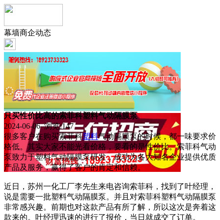
幕墙商企动态
只买性价比高的索菲科塑料气动隔膜泵
2024-06-06 浏览:
147
很多客户在购买索菲科
塑料
气动隔膜泵的时候，都一味要求价
格低。其实大家不能光看价格，要看的是性价比。索菲科气动
泵致力于塑料气动隔膜泵研发，成功为各大知名企业提供优质
产品及服务，赢得了客户的肯定和信赖。
近日，苏州一化工厂李先生来电咨询索菲科，找到了叶经理，
说是需要一批塑料气动隔膜泵。并且对索菲科塑料气动隔膜泵
非常感兴趣。前期也对这款产品有所了解，所以这次是奔着这
款来的。叶经理迅速的进行了报价，当日就成交了订单。