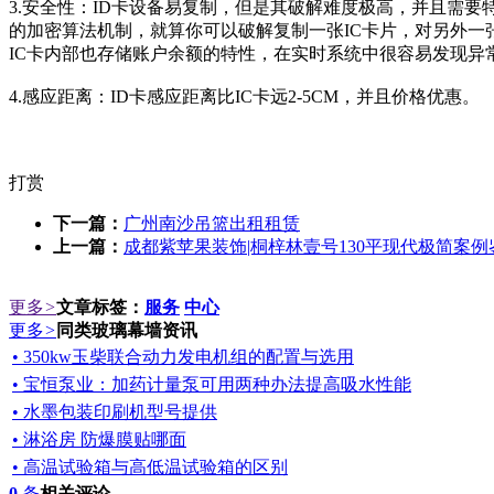
3.安全性：ID卡设备易复制，但是其破解难度极高，并且需要
的加密算法机制，就算你可以破解复制一张IC卡片，对另外一
IC卡内部也存储账户余额的特性，在实时系统中很容易发现异
4.感应距离：ID卡感应距离比IC卡远2-5CM，并且价格优惠。
打赏
下一篇：
广州南沙吊篮出租租赁
上一篇：
成都紫苹果装饰|桐梓林壹号130平现代极简案例
更多
>
文章标签：
服务
中心
更多
>
同类玻璃幕墙资讯
• 350kw玉柴联合动力发电机组的配置与选用
• 宝恒泵业：加药计量泵可用两种办法提高吸水性能
• 水墨包装印刷机型号提供
• 淋浴房 防爆膜贴哪面
• 高温试验箱与高低温试验箱的区别
0
条
相关评论