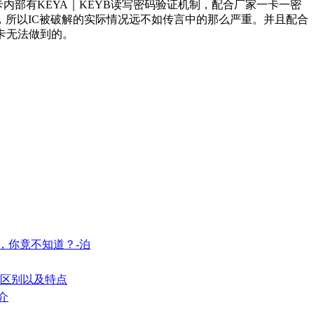
内部有KEYA｜KEYB读写密码验证机制，配合厂家一卡一密
，所以IC被破解的实际情况远不如传言中的那么严重。并且配合
卡无法做到的。
，你竟不知道？-泊
的区别以及特点
介