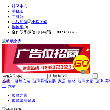
社区中心
手机版
二维码
小程序码
购物车
(
0
)
合作联系微信/QQ/电话：18923733323
1
2
热搜：
幕墙安装
玻璃幕墙安装
家居
建材
玻璃之家
玻璃
幕
工
木材
玻璃之家
玻璃幕墙资讯