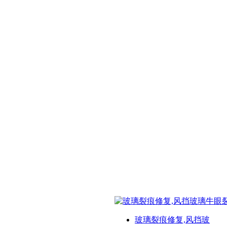
玻璃裂痕修复,风挡玻