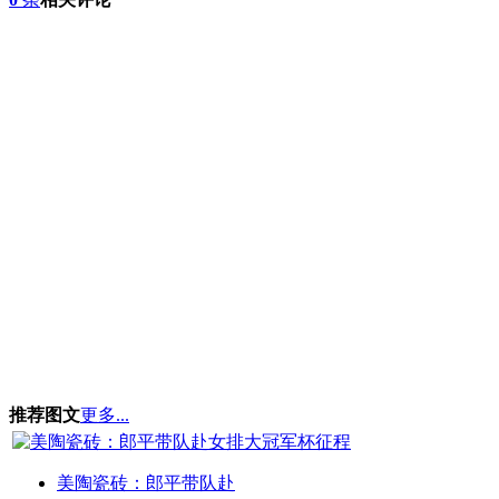
推荐图文
更多...
美陶瓷砖：郎平带队赴