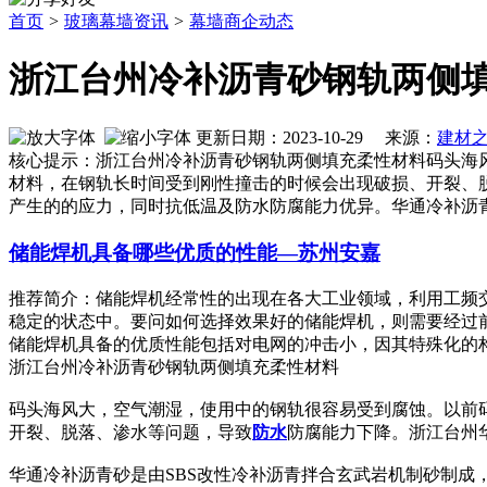
首页
>
玻璃幕墙资讯
>
幕墙商企动态
浙江台州冷补沥青砂钢轨两侧
更新日期：2023-10-29 来源：
建材
核心提示：浙江台州冷补沥青砂钢轨两侧填充柔性材料码头海
材料，在钢轨长时间受到刚性撞击的时候会出现破损、开裂、
产生的的应力，同时抗低温及防水防腐能力优异。华通冷补沥青
储能焊机具备哪些优质的性能—苏州安嘉
推荐简介：储能焊机经常性的出现在各大工业领域，利用工频
稳定的状态中。要问如何选择效果好的储能焊机，则需要经过
储能焊机具备的优质性能包括对电网的冲击小，因其特殊化的构造和
浙江台州冷补沥青砂钢轨两侧填充柔性材料
码头海风大，空气潮湿，使用中的钢轨很容易受到腐蚀。以前
开裂、脱落、渗水等问题，导致
防水
防腐能力下降。浙江台州
华通冷补沥青砂是由SBS改性冷补沥青拌合玄武岩机制砂制成