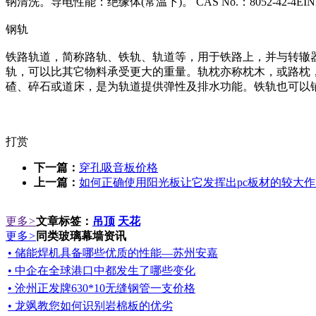
钠清洗。导电性能：绝缘体(常温下)。 CAS No.：8052-42-4EINEC
钢轨
铁路轨道，简称路轨、铁轨、轨道等，用于铁路上，并与转辙
轨，可以比其它物料承受更大的重量。轨枕亦称枕木，或路枕
碴、碎石或道床，是为轨道提供弹性及排水功能。铁轨也可以
打赏
下一篇：
穿孔吸音板价格
上一篇：
如何正确使用阳光板让它发挥出pc板材的较大作
更多
>
文章标签：
吊顶
天花
更多
>
同类玻璃幕墙资讯
• 储能焊机具备哪些优质的性能—苏州安嘉
• 中企在全球港口中都发生了哪些变化
• 沧州正发牌630*10无缝钢管一支价格
• 龙飒教您如何识别岩棉板的优劣