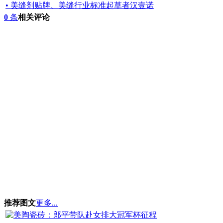
• 美缝剂贴牌、美缝行业标准起草者汉壹诺
0
条
相关评论
推荐图文
更多...