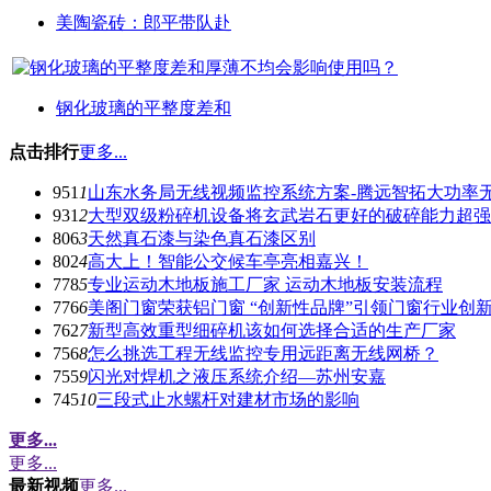
美陶瓷砖：郎平带队赴
钢化玻璃的平整度差和
点击排行
更多...
951
1
山东水务局无线视频监控系统方案-腾远智拓大功率
931
2
大型双级粉碎机设备将玄武岩石更好的破碎能力超强
806
3
天然真石漆与染色真石漆区别
802
4
高大上！智能公交候车亭亮相嘉兴！
778
5
专业运动木地板施工厂家 运动木地板安装流程
776
6
美阁门窗荣获铝门窗 “创新性品牌”引领门窗行业创
762
7
新型高效重型细碎机该如何选择合适的生产厂家
756
8
怎么挑选工程无线监控专用远距离无线网桥？
755
9
闪光对焊机之液压系统介绍—苏州安嘉
745
10
三段式止水螺杆对建材市场的影响
更多...
更多...
最新视频
更多...