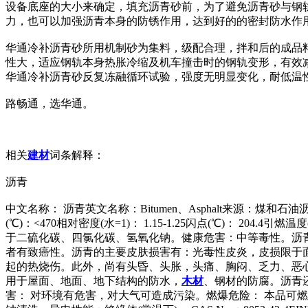
设备底座的大小来确定，填充沥青砂前，为了避免沥青砂与钢
力，也可以加强沥青本身的防锈作用，达到好的的密封防水作
华通冷补沥青砂所用机制砂为集料，级配合理，拌和后的成品
性大，适应钢轨本身热胀冷缩及机车撞击时的钢轨变形，有效
华通冷补沥青砂反复冻融循环试验，强度无明显变化，耐低温
路畅通，选华通。
相关
建材
词条解释：
沥青
中文名称： 沥青英文名称：Bitumen、Asphalt来源：
(℃)：<470相对密度(水=1)： 1.15-1.25闪点(℃)： 2
于二硫化碳、四氯化碳、氢氧化钠。健康危害：中等毒性。沥
者有致癌性。沥青的主要皮肤损害有：光毒性皮炎，皮损限于
起的热烧伤。此外，尚有头昏、头胀，头痛、胸闷、乏力、恶
用于屋面、地面、地下结构的防水，
木材
、钢材的防腐。沥青
害： 对环境有危害，对大气可造成污染。燃爆危险： 本品可