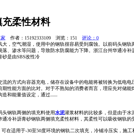
填充柔性材料
之家
作者：15192333109 浏览：
151
评论：0
风大，空气潮湿，使用中的钢轨很容易受到腐蚀。以前码头钢轨
脱落、渗水等问题，导致防水防腐能力下降。浙江台州华通冷补
砂是由SBS改性冷
交流的方式向容器充电，储存在设备中的电能将被转换为低电电
前期性能方面的比对。对于不熟知的消费者而言，理应先对储能
能量值设定，通过......
码头钢轨两侧的填充料使用
水泥
灌浆材料的比较多，但是由于水
华通冷补沥青砂钢轨两侧填充柔性材料，其柔性可以吸收钢轨的
，可在适用于-30至50度环境的钢轨二次填充，冷铺冷压实，施