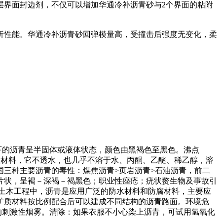
层界面封边剂，不仅可以增加华通冷补沥青砂与2个界面的粘附
析性能。华通冷补沥青砂回弹模量高，受撞击后强度无变化，柔
：常温下的沥青呈半固体或液体状态，颜色由黑褐色至黑色。沸点
)溶解性：属于憎水性材料，它不透水，也几乎不溶于水、丙酮、乙醚、稀乙醇，溶
三种主要沥青的毒性：煤焦沥青>页岩沥青>石油沥青，前二
片状，呈褐－深褐－褐黑色；职业性痤疮；疣状赘生物及事故引
土木工程中，沥青是应用广泛的防水材料和防腐材料，主要应
矿质材料按比例配合后可以建成不同结构的沥青路面。环境危
的刺激性烟雾。清除：如果衣服不小心染上沥青，可试用氢氧化