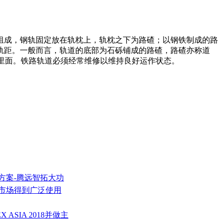
组成，钢轨固定放在轨枕上，轨枕之下为路碴；以钢铁制成的路
轨距。一般而言，轨道的底部为石砾铺成的路碴，路碴亦称道
凝土里面。铁路轨道必须经常维修以维持良好运作状态。
方案-腾远智拓大功
装市场得到广泛使用
 ASIA 2018并做主