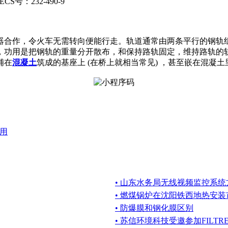
S号：232-490-9
器合作，令火车无需转向便能行走。轨道通常由两条平行的钢轨
，功用是把钢轨的重量分开散布，和保持路轨固定，维持路轨的
铺在
混凝土
筑成的基座上 (在桥上就相当常见) ，甚至嵌在混
用
• 山东水务局无线视频监控系统
• 燃煤锅炉在沈阳铁西地热安
• 防爆膜和钢化膜区别
• 苏信环境科技受邀参加FILTREX