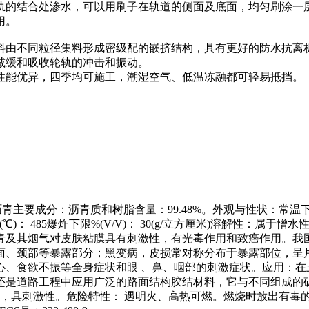
轨的结合处渗水，可以用刷子在轨道的侧面及底面，均匀刷涂一
用。
料由不同粒径集料形成密级配的嵌挤结构，具有更好的防水抗离
减缓和吸收轮轨的冲击和振动。
性能优异，四季均可施工，潮湿空气、低温冻融都可轻易抵挡。
煤和石油沥青主要成分：沥青质和树脂含量：99.48%。外观与性状
04.4引燃温度(℃)： 485爆炸下限%(V/V)： 30(g/立方厘米
青及其烟气对皮肤粘膜具有刺激性，有光毒作用和致癌作用。我国
面、颈部等暴露部分；黑变病，皮损常对称分布于暴露部位，呈
心、食欲不振等全身症状和眼 、鼻、咽部的刺激症状。应用：在
还是道路工程中应用广泛的路面结构胶结材料，它与不同组成的
燃，具刺激性。危险特性： 遇明火、高热可燃。燃烧时放出有毒