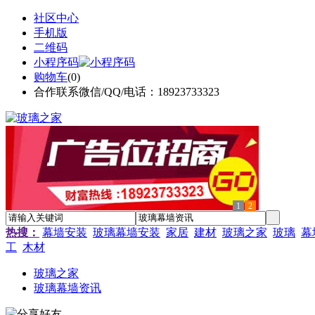
社区中心
手机版
二维码
小程序码
购物车
(
0
)
合作联系微信/QQ/电话：18923733323
1
2
热搜：
幕墙安装
玻璃幕墙安装
家居
建材
玻璃之家
玻璃
幕
工
木材
玻璃之家
玻璃幕墙资讯